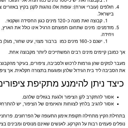
חולפים (עוברי אורח): עופות אלו נוהגות לקנן בקיץ באזורים 
בישראל.
קבוצה זאת מונה כ-120 מינים כגון החסידה ושקנאי.
מזדמנים: מינים שתחום תפוצתם הרגיל אינו כולל את הארץ,
ויחידה.
ישנם כ-160 מינים כמו ברבור מצוי, עיט שחור, מגלן מצויץ צפוני.
אך כמובן קיימים מינים רבים המשתייכים ליותר מקבוצה אחת.
מעבר לנזקים שהן גורמות לרכוש ולסביבה,
ציפורים, בעיקר מהקבוצ
את הסביבה ליד בית הגידול שלהן ופוגעות בתצורה חקלאית. אך
ציפו
כיצד ניתן להימנע מתקיפת ציפורי
אסור להתקרב לקן הציפור ולגעת בגוזלים שלהם.
אסור להגיב בלחץ לצווחות והאיומים של הציפור, יש להתרחק
בתחילת הקיץ מתחילה תקופת אימון התעופה של הפרחונים. פרוחנים 
נופלים פעמים רבות על הקרקע. לאנשים שאינם מנוסים ומבינים בצי