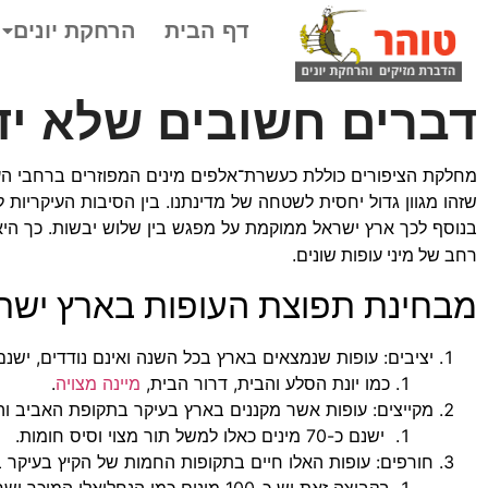
דף הבית
הרחקת יונים
דברים חשובים שלא יד
שזהו מגוון גדול יחסית לשטחה של מדינתנו. בין הסיבות העיקריות 
בנוסף לכך ארץ ישראל ממוקמת על מפגש בין שלוש יבשות. כך היא 
רחב של מיני עופות שונים.
מבחינת תפוצת העופות בארץ ישרא
יציבים: עופות שנמצאים בארץ בכל השנה ואינם נודדים, ישנם כ-100 מינים כ
כמו יונת הסלע והבית, דרור הבית,
מיינה מצויה
.
מקייצים: עופות אשר מקננים בארץ בעיקר בתקופת האביב והק
ישנם כ-70 מינים כאלו למשל תור מצוי וסיס חומות.
חורפים: עופות האלו חיים בתקופות החמות של הקיץ בעיקר 
בקבוצה זאת יש כ-100 מינים כמו הנחליאלי המוכר ושחף אגמים.