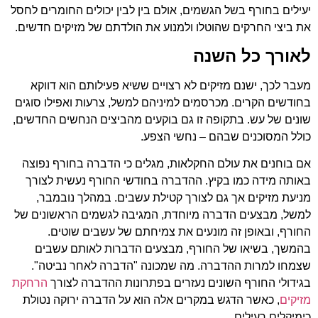
יעילים בחורף בשל הגשמים, אולם בין לבין יכולים החומרים לחסל
את ביצי החרקים שהוטלו ולמנוע את הולדתם של מזיקים חדשים.
לאורך כל השנה
מעבר לכך, ישנם מזיקים לא רצויים ששיא פעילותם הוא דווקא
בחודשים הקרים. מכרסמים למיניהם למשל, צרעות ואפילו סוגים
שונים של עש. בתקופה זו גם בוקעים מהביצים הנחשים החדשים,
כולל המסוכנים שבהם – נחשי הצפע.
אם בוחנים את עולם החקלאות, מגלים כי הדברה בחורף נפוצה
באותה מידה כמו בקיץ. ההדברה בחודשי החורף נעשית לצורך
מניעת מזיקים אך גם לצורך קטילת עשבים. במהלך נובמבר,
למשל, מבצעים הדברה מיוחדת, המגיבה לגשמים הראשונים של
החורף, ובאופן זה מונעים את צמיחתם של עשבים שוטים.
בהמשך, בשיאו של החורף, מבצעים הדברות לאותם עשבים
שצמחו למרות ההדברה. מה שמכונה "הדברה לאחר נביטה".
בגידולי החורף השונים נעזרים בפתרונות ההדברה לצורך
הרחקת
מזיקים
, כאשר הדגש במקרים אלה הוא על הדברה ירוקה נטולת
כימיקלים רעילים.