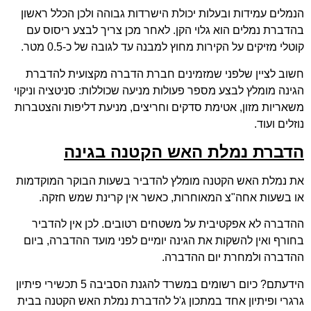
הנמלים עמידות ובעלות יכולת הישרדות גבוהה ולכן הכלל ראשון
בהדברת נמלים הוא גלוי הקן. לאחר מכן צריך לבצע ריסוס עם
קוטלי מזיקים על הקירות מחוץ למבנה עד לגובה של כ-0.5 מטר.
חשוב לציין שלפני שמזמינים חברת הדברה מקצועית להדברת
הגינה מומלץ לבצע מספר פעולות מניעה שכוללות: סניטציה וניקוי
משאריות מזון, אטימת סדקים וחריצים, מניעת דליפות והצטברות
נוזלים ועוד.
הדברת נמלת האש הקטנה בגינה
את נמלת האש הקטנה מומלץ להדביר בשעות הבוקר המוקדמות
או בשעות אחה"צ המאוחרות, כאשר אין קרינת שמש חזקה.
ההדברה לא אפקטיבית על משטחים רטובים. לכן אין להדביר
בחורף ואין להשקות את הגינה יומיים לפני מועד ההדברה, ביום
ההדברה ולמחרת יום ההדברה.
הידעתם? כיום רשומים במשרד להגנת הסביבה 5 תכשירי פיתיון
גרגרי ופיתיון אחד במתכון ג'ל להדברת נמלת האש הקטנה בבית