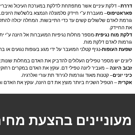
דררת
– דלקת עיניים אשר מתפתחת לדלקת במערכת העיכול ואיברים פ
פאראטיפוס
– מועברת ע"י חיידק סלמונלה הנמצא בלשלשת היונים. 
גורמת לאדם שלשולים קשים עד כדי התייבשות. המחלה יכולה להתקיים
את החיידק.
דלקת מוח נגיפית
-מספר מחלות נגיפיות המועברות אל היונה ע"י יתו
גורמות לאדם דלקת מוח.
שפעת העופות-
נגיף קטלני המועבר על ידי מגע בעופות נגועים או 
ליונים יש מספר טפילים העלולים להדביק את האדם במחלות שונות:
זבוב היונה
– מעביר ליונה טפילי דם. עוקץ את האדם במקרים רחוקי
כיני יונים
– קטנות מאוד וגורמות לגירוד תת עורי ואלרגיה.
אקרית
– הטפיל השכיח ביותר מוצץ את דם היונה, עוקץ את האדם וג
מעוניינים בהצעת מחיר